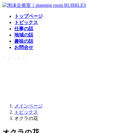
コ
ナ
ン
ビ
トップページ
テ
ゲ
トピックス
ン
ー
仕事の話
ツ
シ
地域の話
へ
ョ
趣味の話
ス
ン
お問合せ
キ
に
ッ
移
トピックス
プ
動
メインページ
トピックス
オクラの花
オクラの花