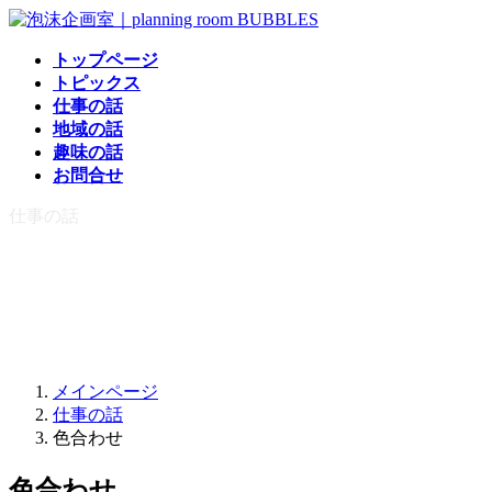
コ
ナ
ン
ビ
トップページ
テ
ゲ
トピックス
ン
ー
仕事の話
ツ
シ
地域の話
へ
ョ
趣味の話
ス
ン
お問合せ
キ
に
ッ
移
仕事の話
プ
動
メインページ
仕事の話
色合わせ
色合わせ